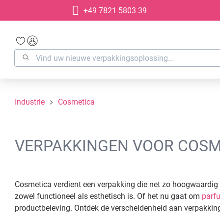
+49 7821 5803 39
oekopdracht
Ga naar de hoofdnavigatie
Industrie
Cosmetica
VERPAKKINGEN VOOR COSM
Cosmetica verdient een verpakking die net zo hoogwaardig i
zowel functioneel als esthetisch is. Of het nu gaat om
parf
productbeleving. Ontdek de verscheidenheid aan verpakkin