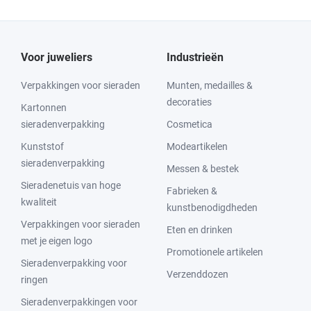
Voor juweliers
Industrieën
Verpakkingen voor sieraden
Munten, medailles &
decoraties
Kartonnen
sieradenverpakking
Cosmetica
Kunststof
Modeartikelen
sieradenverpakking
Messen & bestek
Sieradenetuis van hoge
Fabrieken &
kwaliteit
kunstbenodigdheden
Verpakkingen voor sieraden
Eten en drinken
met je eigen logo
Promotionele artikelen
Sieradenverpakking voor
Verzenddozen
ringen
Sieradenverpakkingen voor