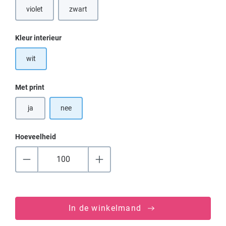
violet
zwart
Selecteer
Kleur interieur
wit
Selecteer
Met print
ja
nee
Hoeveelheid
In de winkelmand