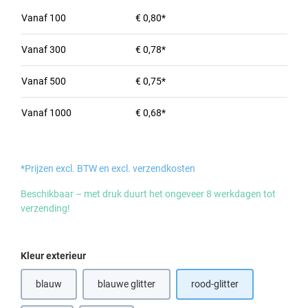
Vanaf
100
€ 0,80*
Vanaf
300
€ 0,78*
Vanaf
500
€ 0,75*
Vanaf
1000
€ 0,68*
*Prijzen excl. BTW en excl. verzendkosten
Beschikbaar – met druk duurt het ongeveer 8 werkdagen tot
verzending!
Selecteer
Kleur exterieur
blauw
blauwe glitter
rood-glitter