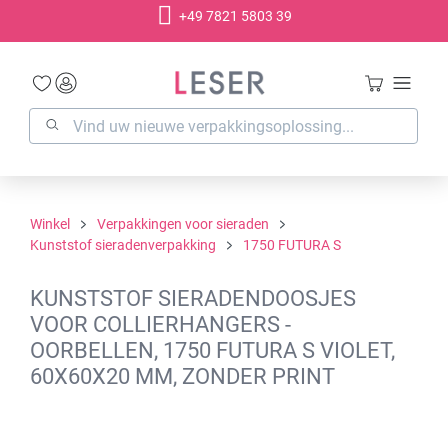
+49 7821 5803 39
hoofdinhoud
Winkel
Verpakkingen voor sieraden
Kunststof sieradenverpakking
1750 FUTURA S
KUNSTSTOF SIERADENDOOSJES
VOOR COLLIERHANGERS -
OORBELLEN, 1750 FUTURA S VIOLET,
60X60X20 MM, ZONDER PRINT
Afbeeldingengalerij overslaan