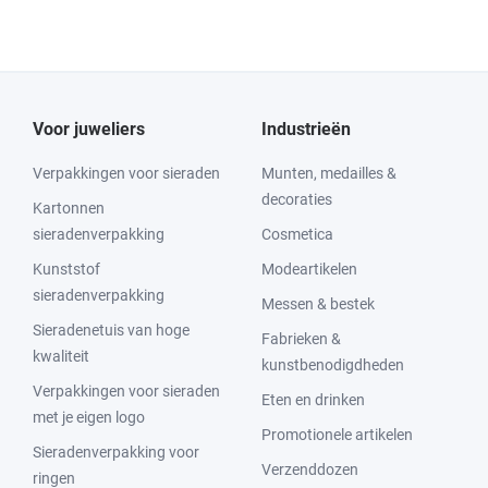
Voor juweliers
Industrieën
Verpakkingen voor sieraden
Munten, medailles &
decoraties
Kartonnen
sieradenverpakking
Cosmetica
Kunststof
Modeartikelen
sieradenverpakking
Messen & bestek
Sieradenetuis van hoge
Fabrieken &
kwaliteit
kunstbenodigdheden
Verpakkingen voor sieraden
Eten en drinken
met je eigen logo
Promotionele artikelen
Sieradenverpakking voor
Verzenddozen
ringen