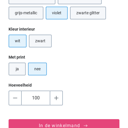
grijs-metallic
violet
zwarte glitter
(Deze optie is momenteel niet beschikbaar.)
(Deze optie is momenteel n
Selecteer
Kleur interieur
wit
zwart
(Deze optie is momenteel niet beschikbaar.)
Selecteer
Met print
ja
nee
Hoeveelheid
In de winkelmand