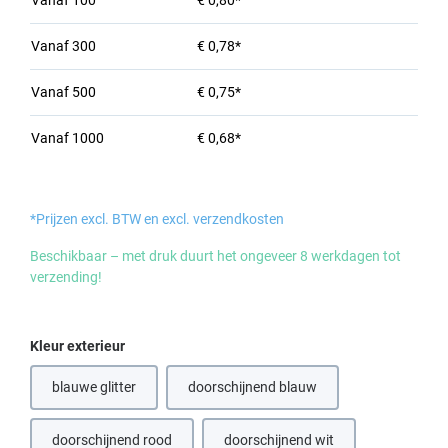
Vanaf
100
€ 0,80*
Vanaf
300
€ 0,78*
Vanaf
500
€ 0,75*
Vanaf
1000
€ 0,68*
*Prijzen excl. BTW en excl. verzendkosten
Beschikbaar – met druk duurt het ongeveer 8 werkdagen tot
verzending!
Selecteer
Kleur exterieur
blauwe glitter
doorschijnend blauw
doorschijnend rood
doorschijnend wit