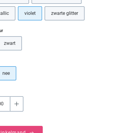
allic
violet
zwarte glitter
eze optie is momenteel niet beschikbaar.)
(Deze optie is momenteel niet beschik
ur
zwart
(Deze optie is momenteel niet beschikbaar.)
nee
winkelmand