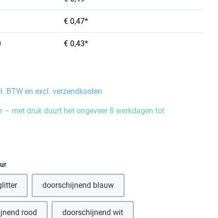
€ 0,47*
0
€ 0,43*
cl. BTW en excl. verzendkosten
 – met druk duurt het ongeveer 8 werkdagen tot
eur
litter
doorschijnend blauw
ijnend rood
doorschijnend wit