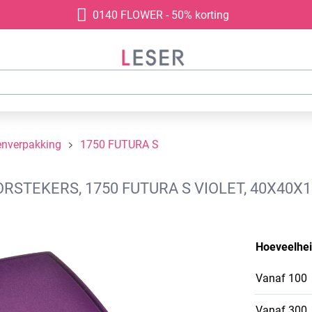
0140 FLOWER - 50% korting
enverpakking
1750 FUTURA S
STEKERS, 1750 FUTURA S VIOLET, 40X40X1
Hoeveelhe
Vanaf
100
Vanaf
300