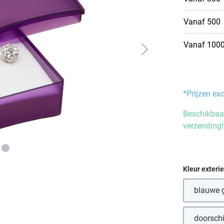
Vanaf
500
Vanaf
100
*Prijzen ex
Beschikbaar
verzending!
Selecteer
Kleur exteri
blauwe g
doorsch