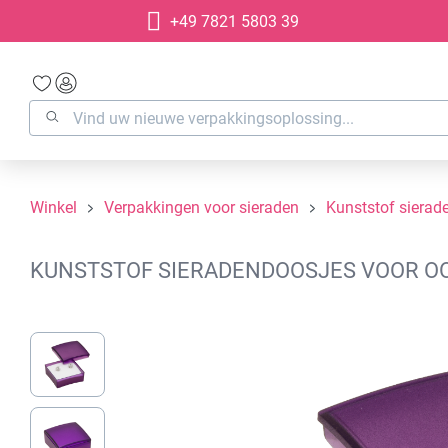
+49 7821 5803 39
oekopdracht
Ga naar de hoofdnavigatie
Winkel
Verpakkingen voor sieraden
Kunststof sierad
KUNSTSTOF SIERADENDOOSJES VOOR OOR
Afbeeldingengalerij overslaan