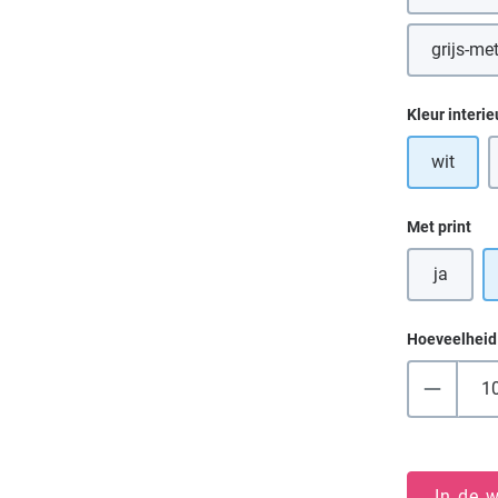
grijs-met
(D
Selecteer
Kleur interie
wit
Selecteer
Met print
ja
Hoeveelheid
In de 