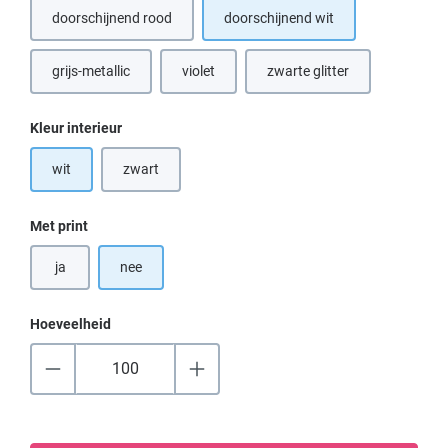
doorschijnend rood
doorschijnend wit
grijs-metallic
violet
zwarte glitter
(Deze optie is momenteel niet beschikbaar.)
(Deze optie is momenteel n
Selecteer
Kleur interieur
wit
zwart
(Deze optie is momenteel niet beschikbaar.)
Selecteer
Met print
ja
nee
Hoeveelheid