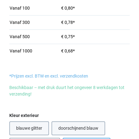
Vanaf
100
€ 0,80*
Vanaf
300
€ 0,78*
Vanaf
500
€ 0,75*
Vanaf
1000
€ 0,68*
*Prijzen excl. BTW en excl. verzendkosten
Beschikbaar – met druk duurt het ongeveer 8 werkdagen tot
verzending!
Selecteer
Kleur exterieur
blauwe glitter
doorschijnend blauw