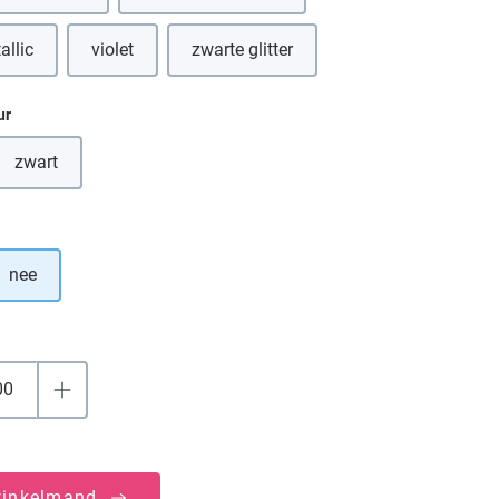
allic
violet
zwarte glitter
eze optie is momenteel niet beschikbaar.)
(Deze optie is momenteel niet beschik
ur
zwart
(Deze optie is momenteel niet beschikbaar.)
nee
winkelmand