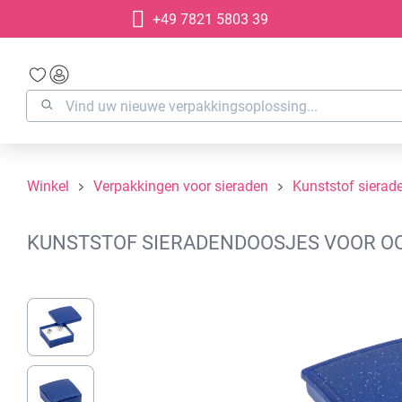
+49 7821 5803 39
oekopdracht
Ga naar de hoofdnavigatie
Winkel
Verpakkingen voor sieraden
Kunststof sierad
KUNSTSTOF SIERADENDOOSJES VOOR OOR
Afbeeldingengalerij overslaan