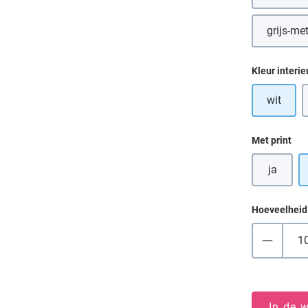
grijs-met
(D
Selecteer
Kleur interie
wit
Selecteer
Met print
ja
Hoeveelheid
In de 