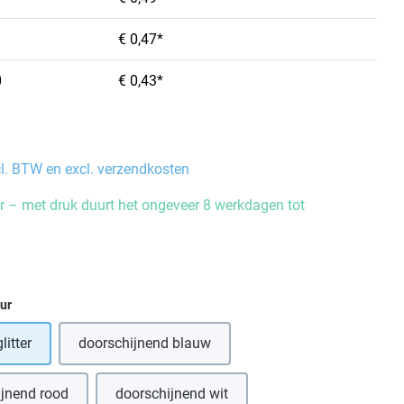
€ 0,47*
0
€ 0,43*
cl. BTW en excl. verzendkosten
 – met druk duurt het ongeveer 8 werkdagen tot
eur
litter
doorschijnend blauw
ijnend rood
doorschijnend wit