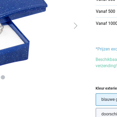
Vanaf
500
Vanaf
100
*Prijzen ex
Beschikbaar
verzending!
Selecteer
Kleur exteri
blauwe g
doorsch