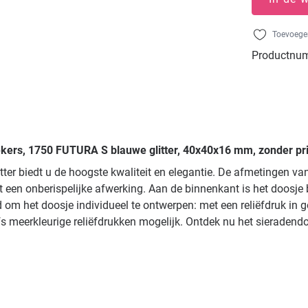
Toevoegen
Productnu
ekers, 1750 FUTURA S blauwe glitter, 40x40x16 mm, zonder pri
ter biedt u de hoogste kwaliteit en elegantie. De afmetingen v
t een onberispelijke afwerking. Aan de binnenkant is het doosj
om het doosje individueel te ontwerpen: met een reliëfdruk in go
lfs meerkleurige reliëfdrukken mogelijk. Ontdek nu het sierade