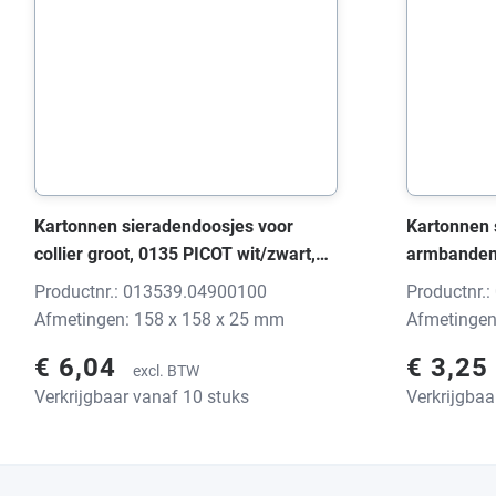
Kartonnen sieradendoosjes voor
Kartonnen 
collier groot, 0135 PICOT wit/zwart,
armbanden 
158x158x25 mm, zonder print
wit/zwart,
Productnr.: 013539.04900100
Productnr.
print
Afmetingen: 158 x 158 x 25 mm
Afmetingen
€ 6,04
€ 3,25
excl. BTW
Verkrijgbaar vanaf 10 stuks
Verkrijgbaa