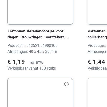
Kartonnen sieradendoosjes voor
Kartonnen 
ringen - trouwringen - oorstekers,
collierhang
0135 PICOT wit/zwart, 40x45x30 mm,
PICOT wit/
Productnr.: 013521.04900100
Productnr.
zonder print
zonder prin
Afmetingen: 40 x 45 x 30 mm
Afmetingen
€ 1,19
€ 1,44
excl. BTW
Verkrijgbaar vanaf 100 stuks
Verkrijgbaa