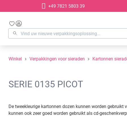
+49 7821 5803 39
oekopdracht
Ga naar de hoofdnavigatie
Winkel
Verpakkingen voor sieraden
Kartonnen siera
SERIE 0135 PICOT
De tweekleurige kartonnen dozen kunnen worden gebruikt v
kunnen ook zeer goed worden gebruikt als cd-geschenkverpa