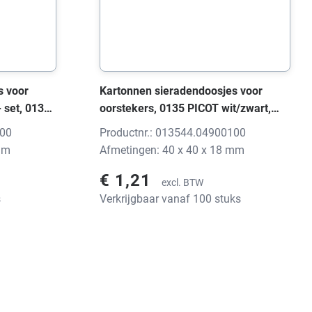
s voor
Kartonnen sieradendoosjes voor
- set, 0135
oorstekers, 0135 PICOT wit/zwart,
2 mm,
40x40x18 mm, zonder print
100
Productnr.: 013544.04900100
mm
Afmetingen: 40 x 40 x 18 mm
€ 1,21
excl. BTW
s
Verkrijgbaar vanaf 100 stuks