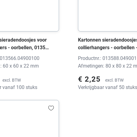
sieradendoosjes voor
Kartonnen sieradendoosje
ers - oorbellen, 0135
collierhangers - oorbellen 
zwart, 60x60x22 mm,
PICOT wit/zwart, 80x80x2
: 013566.04900100
Productnr.: 013588.04900
t
zonder print
: 60 x 60 x 22 mm
Afmetingen: 80 x 80 x 22 
€ 2,25
excl. BTW
excl. BTW
r vanaf 100 stuks
Verkrijgbaar vanaf 50 stuk