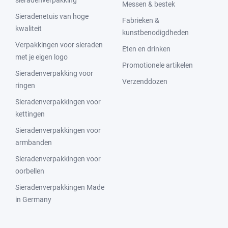
sieradenverpakking
Messen & bestek
Sieradenetuis van hoge
Fabrieken &
kwaliteit
kunstbenodigdheden
Verpakkingen voor sieraden
Eten en drinken
met je eigen logo
Promotionele artikelen
Sieradenverpakking voor
Verzenddozen
ringen
Sieradenverpakkingen voor
kettingen
Sieradenverpakkingen voor
armbanden
Sieradenverpakkingen voor
oorbellen
Sieradenverpakkingen Made
in Germany