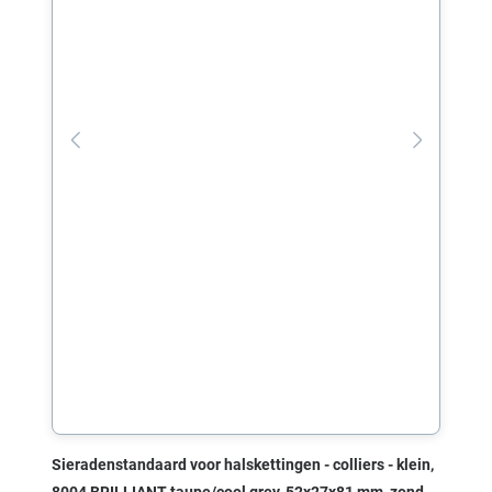
Sieradenstandaard voor halskettingen - colliers - klein,
8004 BRILLIANT taupe/cool grey, 52x27x81 mm, zonder