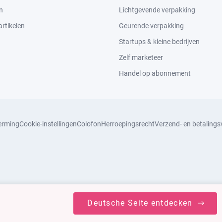
n
Lichtgevende verpakking
rtikelen
Geurende verpakking
Startups & kleine bedrijven
Zelf marketeer
Handel op abonnement
erming
Cookie-instellingen
Colofon
Herroepingsrecht
Verzend- en betaling
Deutsche Seite entdecken