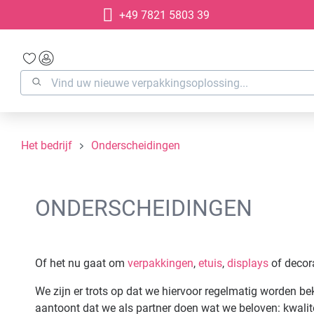
+49 7821 5803 39
oekopdracht
Ga naar de hoofdnavigatie
Het bedrijf
Onderscheidingen
ONDERSCHEIDINGEN
Of het nu gaat om
verpakkingen
,
etuis
,
displays
of decor
We zijn er trots op dat we hiervoor regelmatig worden b
aantoont dat we als partner doen wat we beloven: kwalitei