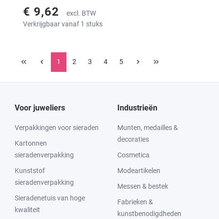
€ 9,62
excl. BTW
Verkrijgbaar vanaf 1 stuks
1
2
3
4
5
Voor juweliers
Industrieën
Verpakkingen voor sieraden
Munten, medailles &
decoraties
Kartonnen
sieradenverpakking
Cosmetica
Kunststof
Modeartikelen
sieradenverpakking
Messen & bestek
Sieradenetuis van hoge
Fabrieken &
kwaliteit
kunstbenodigdheden