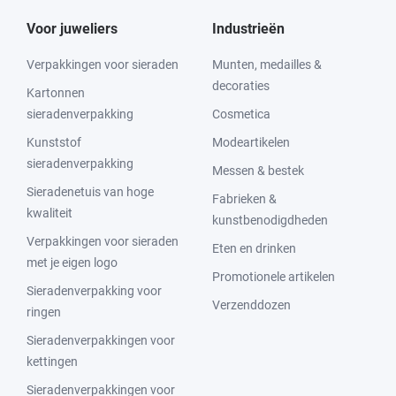
Voor juweliers
Industrieën
Verpakkingen voor sieraden
Munten, medailles &
decoraties
Kartonnen
sieradenverpakking
Cosmetica
Kunststof
Modeartikelen
sieradenverpakking
Messen & bestek
Sieradenetuis van hoge
Fabrieken &
kwaliteit
kunstbenodigdheden
Verpakkingen voor sieraden
Eten en drinken
met je eigen logo
Promotionele artikelen
Sieradenverpakking voor
Verzenddozen
ringen
Sieradenverpakkingen voor
kettingen
Sieradenverpakkingen voor