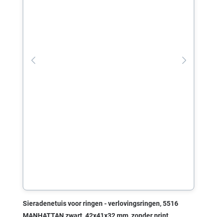
Sieradenetuis voor ringen - verlovingsringen, 5516
MANHATTAN zwart, 42x41x32 mm, zonder print