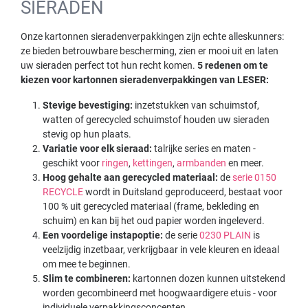
SIERADEN
Onze kartonnen sieradenverpakkingen zijn echte alleskunners:
ze bieden betrouwbare bescherming, zien er mooi uit en laten
uw sieraden perfect tot hun recht komen.
5 redenen om te
kiezen voor kartonnen sieradenverpakkingen van LESER:
Stevige bevestiging:
inzetstukken van schuimstof,
watten of gerecycled schuimstof houden uw sieraden
stevig op hun plaats.
Variatie voor elk sieraad:
talrijke series en maten -
geschikt voor
ringen
,
kettingen
,
armbanden
en meer.
Hoog gehalte aan gerecycled materiaal:
de
serie 0150
RECYCLE
wordt in Duitsland geproduceerd, bestaat voor
100 % uit gerecycled materiaal (frame, bekleding en
schuim) en kan bij het oud papier worden ingeleverd.
Een voordelige instapoptie:
de serie
0230 PLAIN
is
veelzijdig inzetbaar, verkrijgbaar in vele kleuren en ideaal
om mee te beginnen.
Slim te combineren:
kartonnen dozen kunnen uitstekend
worden gecombineerd met hoogwaardigere etuis - voor
individuele verpakkingsconcepten.