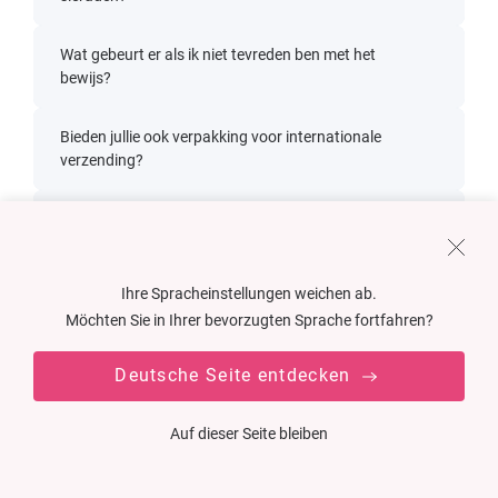
Wat gebeurt er als ik niet tevreden ben met het
bewijs?
Bieden jullie ook verpakking voor internationale
verzending?
Kan ik ook verpakkingen met speciale vormen
of functies bestellen?
Ihre Spracheinstellungen weichen ab.
Hoe ga ik te werk als ik een product op maat
Möchten Sie in Ihrer bevorzugten Sprache fortfahren?
wil?
Deutsche Seite entdecken
Populaire serie
Verpakkingen voor
Auf dieser Seite bleiben
sieraden
0230 PLAIN
Kartonnen
1750 FUTURA S