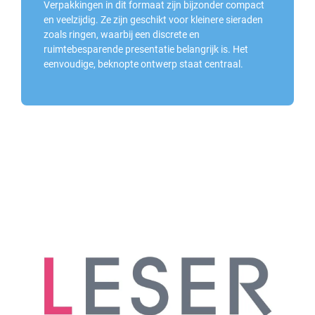
Verpakkingen in dit formaat zijn bijzonder compact
en veelzijdig. Ze zijn geschikt voor kleinere sieraden
zoals ringen, waarbij een discrete en
ruimtebesparende presentatie belangrijk is. Het
eenvoudige, beknopte ontwerp staat centraal.