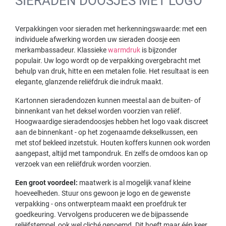
SIERADEN DOOSJES MET LOGO
Verpakkingen voor sieraden met herkenningswaarde: met een
individuele afwerking worden uw sieraden doosje een
merkambassadeur. Klassieke
warmdruk
is bijzonder
populair. Uw logo wordt op de verpakking overgebracht met
behulp van druk, hitte en een metalen folie. Het resultaat is een
elegante, glanzende reliëfdruk die indruk maakt.
Kartonnen sieradendozen kunnen meestal aan de buiten- of
binnenkant van het deksel worden voorzien van reliëf.
Hoogwaardige sieradendoosjes hebben het logo vaak discreet
aan de binnenkant - op het zogenaamde dekselkussen, een
met stof bekleed inzetstuk. Houten koffers kunnen ook worden
aangepast, altijd met tampondruk. En zelfs de omdoos kan op
verzoek van een reliëfdruk worden voorzien.
Een groot voordeel:
maatwerk is al mogelijk vanaf kleine
hoeveelheden. Stuur ons gewoon je logo en de gewenste
verpakking - ons ontwerpteam maakt een proefdruk ter
goedkeuring. Vervolgens produceren we de bijpassende
reliëfstempel, ook wel cliché genoemd. Dit hoeft maar één keer