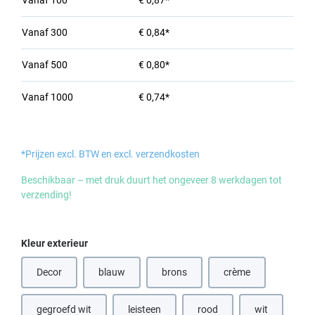
Vanaf
100
€ 0,87*
Vanaf
300
€ 0,84*
Vanaf
500
€ 0,80*
Vanaf
1000
€ 0,74*
*Prijzen excl. BTW en excl. verzendkosten
Beschikbaar – met druk duurt het ongeveer 8 werkdagen tot
verzending!
Selecteer
Kleur exterieur
Decor
blauw
brons
crème
(Deze optie is momenteel niet beschikbaar.)
(Deze optie is momenteel niet beschik
(Deze optie is momen
gegroefd wit
leisteen
rood
wit