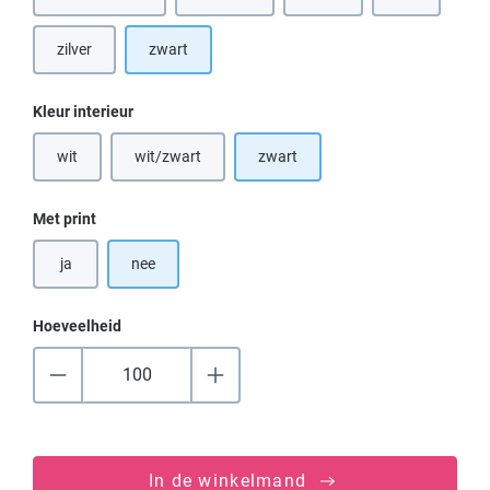
(Deze optie is
zilver
zwart
Selecteer
Kleur interieur
wit
wit/zwart
zwart
(Deze optie is momenteel niet beschikbaar.)
(Deze optie is momenteel niet beschikbaar.)
Selecteer
Met print
ja
nee
Hoeveelheid
In de winkelmand