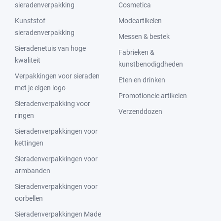
sieradenverpakking
Cosmetica
Kunststof
Modeartikelen
sieradenverpakking
Messen & bestek
Sieradenetuis van hoge
Fabrieken &
kwaliteit
kunstbenodigdheden
Verpakkingen voor sieraden
Eten en drinken
met je eigen logo
Promotionele artikelen
Sieradenverpakking voor
Verzenddozen
ringen
Sieradenverpakkingen voor
kettingen
Sieradenverpakkingen voor
armbanden
Sieradenverpakkingen voor
oorbellen
Sieradenverpakkingen Made