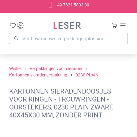
+49 7821 5803 39
hoofdinhoud
Winkel
Verpakkingen voor sieraden
Kartonnen sieradenverpakking
0230 PLAIN
KARTONNEN SIERADENDOOSJES
VOOR RINGEN - TROUWRINGEN -
OORSTEKERS, 0230 PLAIN ZWART,
40X45X30 MM, ZONDER PRINT
Afbeeldingengalerij overslaan