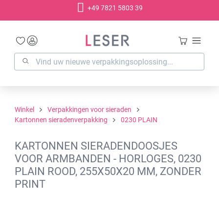
+49 7821 5803 39
hoofdinhoud
Winkel
Verpakkingen voor sieraden
Kartonnen sieradenverpakking
0230 PLAIN
KARTONNEN SIERADENDOOSJES
VOOR ARMBANDEN - HORLOGES, 0230
PLAIN ROOD, 255X50X20 MM, ZONDER
PRINT
Afbeeldingengalerij overslaan