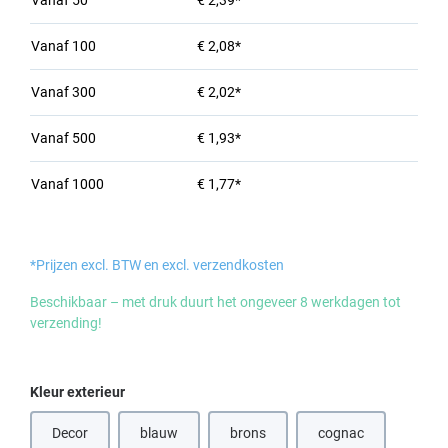
Vanaf
50
€ 2,39*
Vanaf
100
€ 2,08*
Vanaf
300
€ 2,02*
Vanaf
500
€ 1,93*
Vanaf
1000
€ 1,77*
*Prijzen excl. BTW en excl. verzendkosten
Beschikbaar – met druk duurt het ongeveer 8 werkdagen tot
verzending!
Selecteer
Kleur exterieur
Decor
blauw
brons
cognac
(Deze optie is momenteel niet beschik
(Deze optie is mome