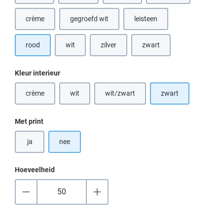
crème
gegroefd wit
leisteen
(Deze optie is momenteel niet beschikbaar.)
rood
wit
zilver
zwart
(Deze optie is momenteel niet beschikbaar.)
Selecteer
Kleur interieur
crème
wit
wit/zwart
zwart
(Deze optie is momenteel niet beschikbaar.)
(Deze optie is momenteel niet beschikbaar.)
(Deze optie is momenteel niet beschik
Selecteer
Met print
ja
nee
Hoeveelheid