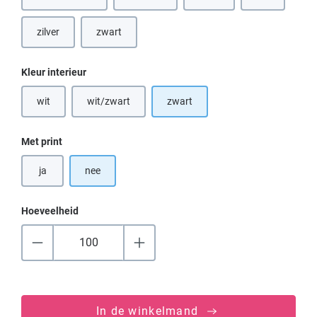
(Deze optie is
zilver
zwart
Selecteer
Kleur interieur
wit
wit/zwart
zwart
(Deze optie is momenteel niet beschikbaar.)
(Deze optie is momenteel niet beschikbaar.)
Selecteer
Met print
ja
nee
Hoeveelheid
In de winkelmand