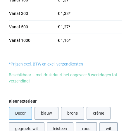
Vanaf
100
€ 1,37*
Vanaf
300
€ 1,33*
Vanaf
500
€ 1,27*
Vanaf
1000
€ 1,16*
*Prijzen excl. BTW en excl. verzendkosten
Beschikbaar – met druk duurt het ongeveer 8 werkdagen tot
verzending!
Selecteer
Kleur exterieur
Decor
blauw
brons
crème
(Deze optie is momenteel niet beschikbaar.)
(Deze optie is momenteel niet beschik
(Deze optie is momen
gegroefd wit
leisteen
rood
wit