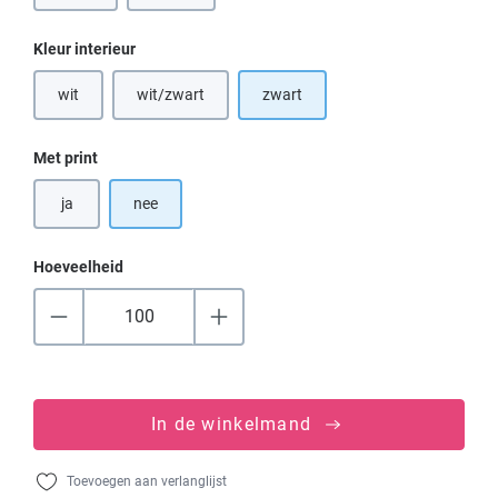
Selecteer
Kleur interieur
wit
wit/zwart
zwart
(Deze optie is momenteel niet beschikbaar.)
(Deze optie is momenteel niet beschikbaar.)
Selecteer
Met print
ja
nee
Hoeveelheid
In de winkelmand
Toevoegen aan verlanglijst