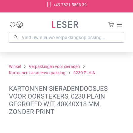
+49 7821 5803 39
hoofdinhoud
Winkel
Verpakkingen voor sieraden
Kartonnen sieradenverpakking
0230 PLAIN
KARTONNEN SIERADENDOOSJES
VOOR OORSTEKERS, 0230 PLAIN
GEGROEFD WIT, 40X40X18 MM,
ZONDER PRINT
Afbeeldingengalerij overslaan