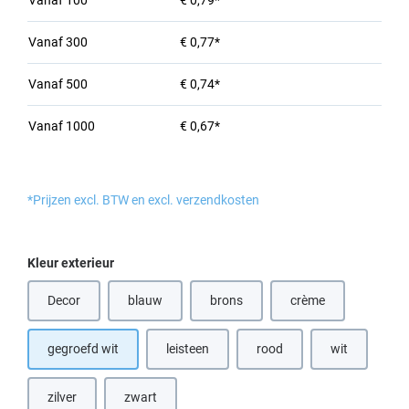
Vanaf
100
€ 0,79*
Vanaf
300
€ 0,77*
Vanaf
500
€ 0,74*
Vanaf
1000
€ 0,67*
*Prijzen excl. BTW en excl. verzendkosten
Selecteer
Kleur exterieur
Decor
blauw
brons
crème
(Deze optie is momenteel niet beschikbaar.)
(Deze optie is momenteel niet beschik
(Deze optie is momen
gegroefd wit
leisteen
rood
wit
(Deze optie is
zilver
zwart