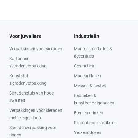
Voor juweliers
Industrieën
Verpakkingen voor sieraden
Munten, medailles &
decoraties
Kartonnen
sieradenverpakking
Cosmetica
Kunststof
Modeartikelen
sieradenverpakking
Messen & bestek
Sieradenetuis van hoge
Fabrieken &
kwaliteit
kunstbenodigdheden
Verpakkingen voor sieraden
Eten en drinken
met je eigen logo
Promotionele artikelen
Sieradenverpakking voor
Verzenddozen
ringen