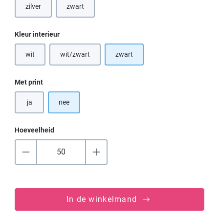
zilver
zwart
Selecteer
Kleur interieur
wit
wit/zwart
zwart
(Deze optie is momenteel niet beschikbaar.)
(Deze optie is momenteel niet beschikbaar.)
Selecteer
Met print
ja
nee
Hoeveelheid
In de winkelmand