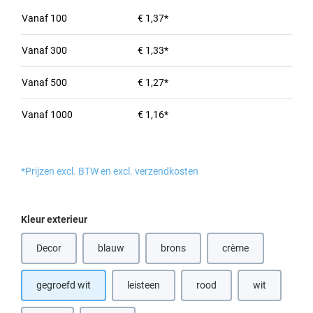
Vanaf
100
€ 1,37*
Vanaf
300
€ 1,33*
Vanaf
500
€ 1,27*
Vanaf
1000
€ 1,16*
*Prijzen excl. BTW en excl. verzendkosten
Selecteer
Kleur exterieur
Decor
blauw
brons
crème
(Deze optie is momenteel niet beschikbaar.)
(Deze optie is momenteel niet beschik
(Deze optie is momen
gegroefd wit
leisteen
rood
wit
(Deze optie is