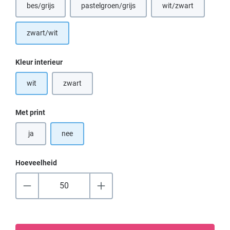
bes/grijs
pastelgroen/grijs
wit/zwart
(Deze optie is momenteel niet beschikbaar.)
(Deze optie is momenteel niet beschikbaar.)
(Deze optie is mom
zwart/wit
Selecteer
Kleur interieur
wit
zwart
(Deze optie is momenteel niet beschikbaar.)
Selecteer
Met print
ja
nee
Hoeveelheid