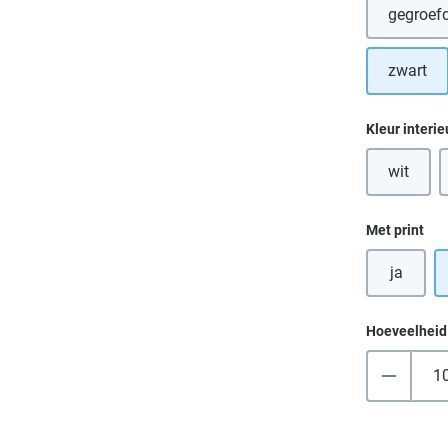
gegroefd
zwart
Selecteer
Kleur interie
wit
(Deze op
Selecteer
Met print
ja
Hoeveelheid