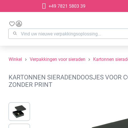
+49 7821 5803 39
oekopdracht
Ga naar de hoofdnavigatie
Winkel
Verpakkingen voor sieraden
Kartonnen siera
KARTONNEN SIERADENDOOSJES VOOR COL
ZONDER PRINT
Afbeeldingengalerij overslaan