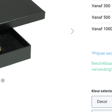
Vanaf
300
Vanaf
500
Vanaf
100
*Prijzen ex
Beschikbaar
verzending!
Selecteer
Kleur exteri
Decor