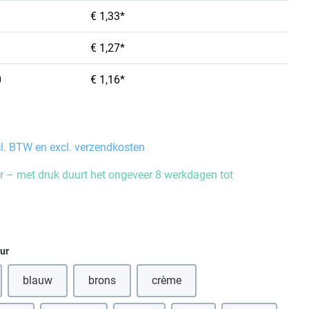
€ 1,33*
€ 1,27*
0
€ 1,16*
cl. BTW en excl. verzendkosten
 – met druk duurt het ongeveer 8 werkdagen tot
eur
blauw
brons
crème
(Deze optie is momenteel niet beschikbaar.)
(Deze optie is momenteel niet beschikbaar.)
(Deze optie is momenteel niet bes