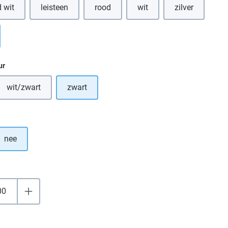
 wit
leisteen
rood
wit
zilver
(Deze optie is momenteel ni
ur
wit/zwart
zwart
tie is momenteel niet beschikbaar.)
(Deze optie is momenteel niet beschikbaar.)
nee