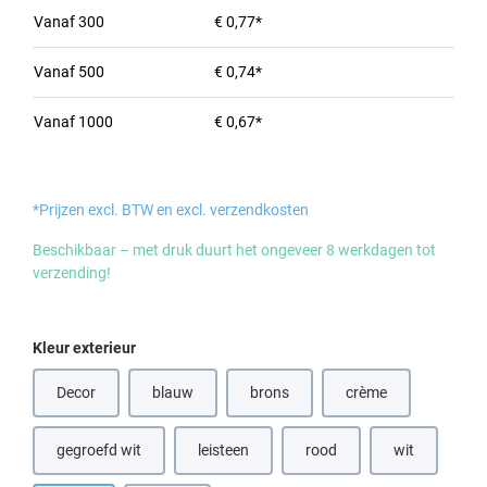
Vanaf
300
€ 0,77*
Vanaf
500
€ 0,74*
Vanaf
1000
€ 0,67*
*Prijzen excl. BTW en excl. verzendkosten
Beschikbaar – met druk duurt het ongeveer 8 werkdagen tot
verzending!
Selecteer
Kleur exterieur
Decor
blauw
brons
crème
(Deze optie is momenteel niet beschikbaar.)
(Deze optie is momenteel niet beschik
(Deze optie is momen
gegroefd wit
leisteen
rood
wit
(Deze optie is