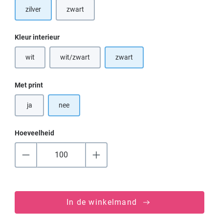
zilver
zwart
Selecteer
Kleur interieur
wit
wit/zwart
zwart
(Deze optie is momenteel niet beschikbaar.)
(Deze optie is momenteel niet beschikbaar.)
Selecteer
Met print
ja
nee
Hoeveelheid
In de winkelmand