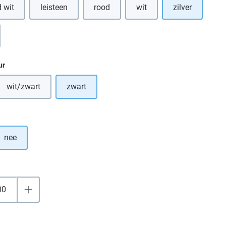
 wit
leisteen
rood
wit
zilver
(Deze optie is momenteel ni
ur
wit/zwart
zwart
tie is momenteel niet beschikbaar.)
(Deze optie is momenteel niet beschikbaar.)
nee