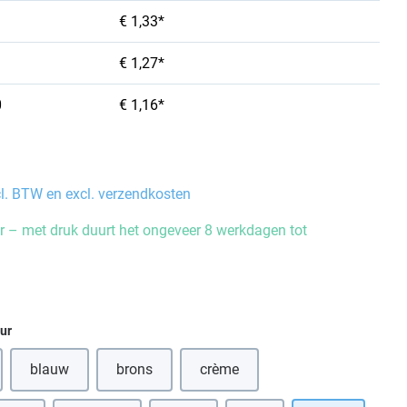
€ 1,33*
€ 1,27*
0
€ 1,16*
cl. BTW en excl. verzendkosten
 – met druk duurt het ongeveer 8 werkdagen tot
eur
blauw
brons
crème
(Deze optie is momenteel niet beschikbaar.)
(Deze optie is momenteel niet beschikbaar.)
(Deze optie is momenteel niet bes