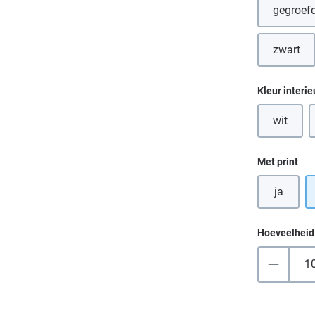
gegroefd
zwart
Selecteer
Kleur interie
wit
(Deze op
Selecteer
Met print
ja
Hoeveelheid