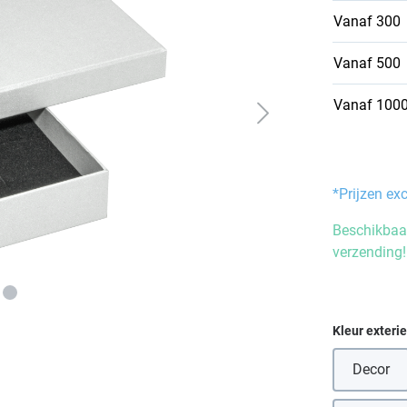
Vanaf
300
Vanaf
500
Vanaf
100
*Prijzen ex
Beschikbaar
verzending!
Selecteer
Kleur exteri
Decor