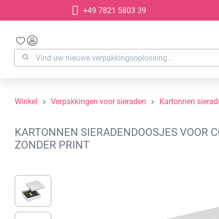
+49 7821 5803 39
oekopdracht
Ga naar de hoofdnavigatie
Winkel
Verpakkingen voor sieraden
Kartonnen siera
KARTONNEN SIERADENDOOSJES VOOR COLL
ZONDER PRINT
Afbeeldingengalerij overslaan