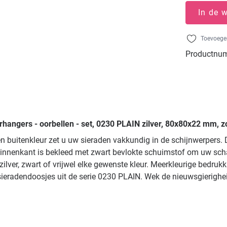
In de 
Toevoegen
Productnu
rhangers - oorbellen - set, 0230 PLAIN zilver, 80x80x22 mm, zo
ren buitenkleur zet u uw sieraden vakkundig in de schijnwerper
binnenkant is bekleed met zwart bevlokte schuimstof om uw schat
lver, zwart of vrijwel elke gewenste kleur. Meerkleurige bedruk
 sieradendoosjes uit de serie 0230 PLAIN. Wek de nieuwsgierigh