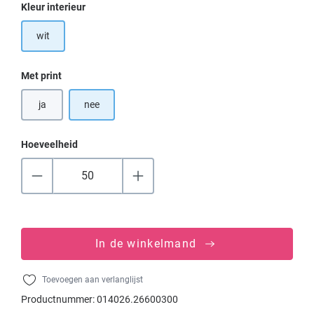
Selecteer
Kleur interieur
wit
Selecteer
Met print
ja
nee
Hoeveelheid
In de winkelmand
Toevoegen aan verlanglijst
Productnummer:
014026.26600300