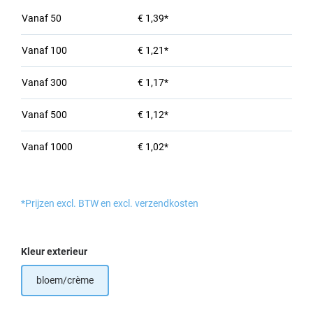
Vanaf
50
€ 1,39*
Vanaf
100
€ 1,21*
Vanaf
300
€ 1,17*
Vanaf
500
€ 1,12*
Vanaf
1000
€ 1,02*
*Prijzen excl. BTW en excl. verzendkosten
Selecteer
Kleur exterieur
bloem/crème