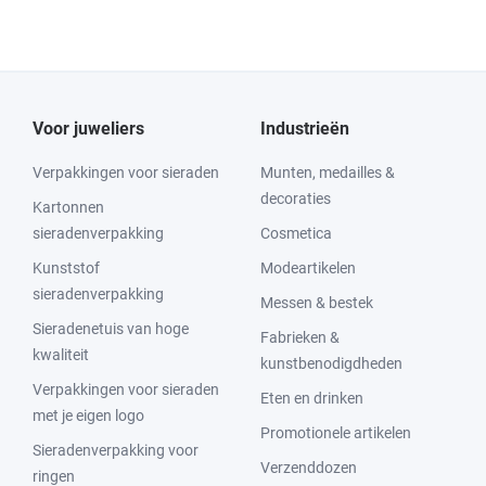
Voor juweliers
Industrieën
Verpakkingen voor sieraden
Munten, medailles &
decoraties
Kartonnen
sieradenverpakking
Cosmetica
Kunststof
Modeartikelen
sieradenverpakking
Messen & bestek
Sieradenetuis van hoge
Fabrieken &
kwaliteit
kunstbenodigdheden
Verpakkingen voor sieraden
Eten en drinken
met je eigen logo
Promotionele artikelen
Sieradenverpakking voor
Verzenddozen
ringen