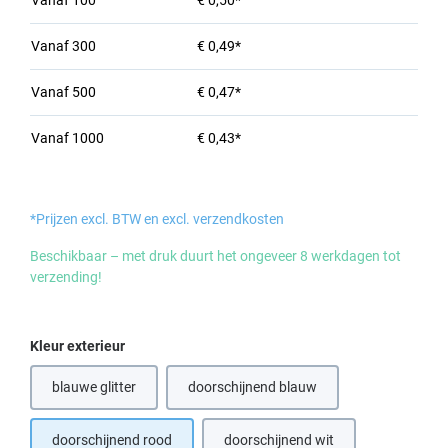
Vanaf
100
€ 0,50*
Vanaf
300
€ 0,49*
Vanaf
500
€ 0,47*
Vanaf
1000
€ 0,43*
*Prijzen excl. BTW en excl. verzendkosten
Beschikbaar – met druk duurt het ongeveer 8 werkdagen tot
verzending!
Selecteer
Kleur exterieur
blauwe glitter
doorschijnend blauw
doorschijnend rood
doorschijnend wit