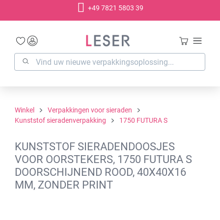
+49 7821 5803 39
hoofdinhoud
Winkel
Verpakkingen voor sieraden
Kunststof sieradenverpakking
1750 FUTURA S
KUNSTSTOF SIERADENDOOSJES
VOOR OORSTEKERS, 1750 FUTURA S
DOORSCHIJNEND ROOD, 40X40X16
MM, ZONDER PRINT
Afbeeldingengalerij overslaan