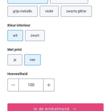
grijs-metallic
violet
zwarte glitter
(Deze optie is momenteel niet beschikbaar.)
(Deze optie is momenteel n
Selecteer
Kleur interieur
wit
zwart
(Deze optie is momenteel niet beschikbaar.)
Selecteer
Met print
ja
nee
Hoeveelheid
In de winkelmand