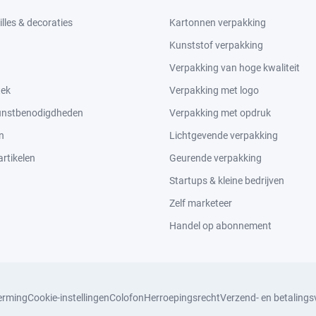
lles & decoraties
Kartonnen verpakking
Kunststof verpakking
Verpakking van hoge kwaliteit
tek
Verpakking met logo
kunstbenodigdheden
Verpakking met opdruk
n
Lichtgevende verpakking
rtikelen
Geurende verpakking
Startups & kleine bedrijven
Zelf marketeer
Handel op abonnement
erming
Cookie-instellingen
Colofon
Herroepingsrecht
Verzend- en betaling