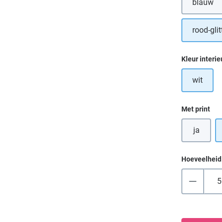
blauw
rood-glit
Selecteer
Kleur interie
wit
Selecteer
Met print
ja
Hoeveelheid