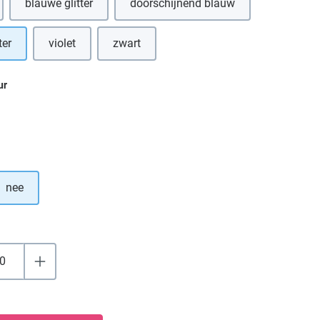
blauwe glitter
doorschijnend blauw
ter
violet
zwart
ur
nee