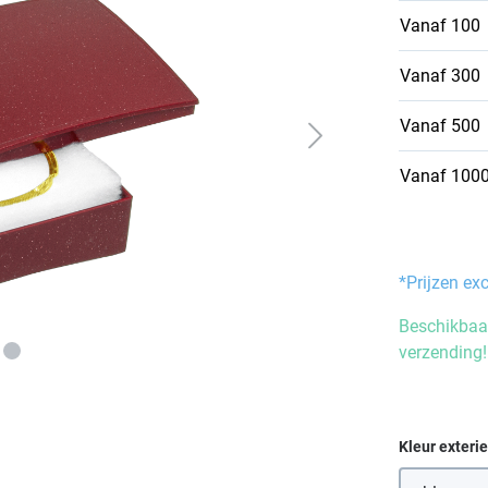
Vanaf
100
Vanaf
300
Vanaf
500
Vanaf
100
*Prijzen ex
Beschikbaar
verzending!
Selecteer
Kleur exteri