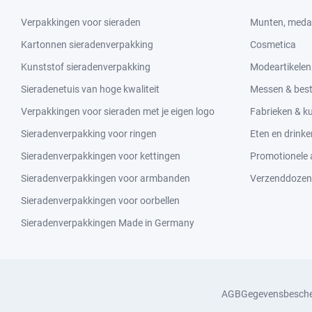
Verpakkingen voor sieraden
Munten, medai
Kartonnen sieradenverpakking
Cosmetica
Kunststof sieradenverpakking
Modeartikelen
Sieradenetuis van hoge kwaliteit
Messen & bes
Verpakkingen voor sieraden met je eigen logo
Fabrieken & 
Sieradenverpakking voor ringen
Eten en drinke
Sieradenverpakkingen voor kettingen
Promotionele a
Sieradenverpakkingen voor armbanden
Verzenddozen
Sieradenverpakkingen voor oorbellen
Sieradenverpakkingen Made in Germany
AGB
Gegevensbesch