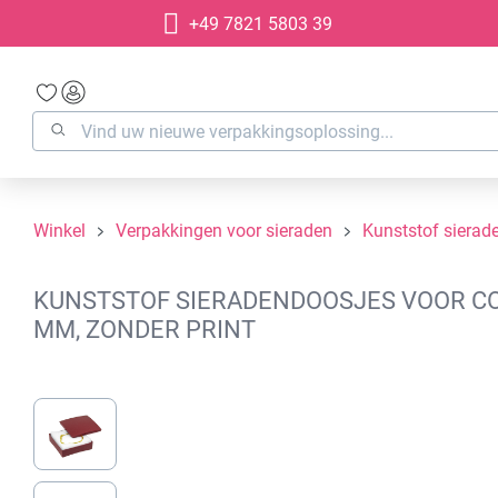
+49 7821 5803 39
oekopdracht
Ga naar de hoofdnavigatie
Winkel
Verpakkingen voor sieraden
Kunststof sierad
KUNSTSTOF SIERADENDOOSJES VOOR COLL
MM, ZONDER PRINT
Afbeeldingengalerij overslaan