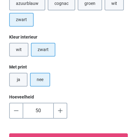
azuurblauw
cognac
groen
wit
(Deze optie is momenteel niet beschikbaar.)
(Deze optie is momenteel nie
(Deze optie i
zwart
Selecteer
Kleur interieur
wit
zwart
(Deze optie is momenteel niet beschikbaar.)
Selecteer
Met print
ja
nee
Hoeveelheid