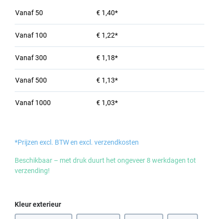
Vanaf
50
€ 1,40*
Vanaf
100
€ 1,22*
Vanaf
300
€ 1,18*
Vanaf
500
€ 1,13*
Vanaf
1000
€ 1,03*
*Prijzen excl. BTW en excl. verzendkosten
Beschikbaar – met druk duurt het ongeveer 8 werkdagen tot
verzending!
Selecteer
Kleur exterieur