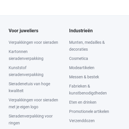
Voor juweliers
Industrieën
Verpakkingen voor sieraden
Munten, medailles &
decoraties
Kartonnen
sieradenverpakking
Cosmetica
Kunststof
Modeartikelen
sieradenverpakking
Messen & bestek
Sieradenetuis van hoge
Fabrieken &
kwaliteit
kunstbenodigdheden
Verpakkingen voor sieraden
Eten en drinken
met je eigen logo
Promotionele artikelen
Sieradenverpakking voor
Verzenddozen
ringen