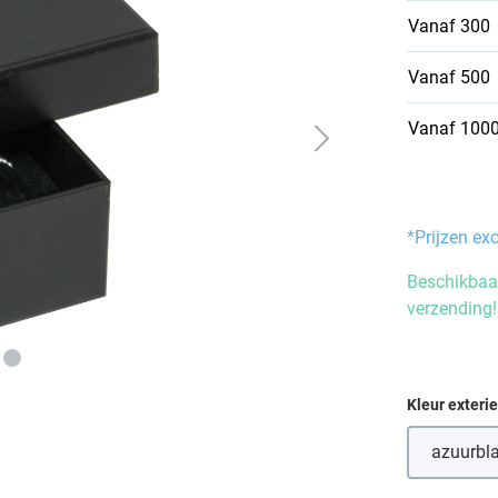
Vanaf
300
Vanaf
500
Vanaf
100
*Prijzen ex
Beschikbaar
verzending!
Selecteer
Kleur exteri
azuurbl
(De