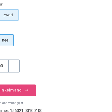
ur
zwart
tie is momenteel niet beschikbaar.)
nee
winkelmand
 aan verlanglijst
mmer:
156021.00100100