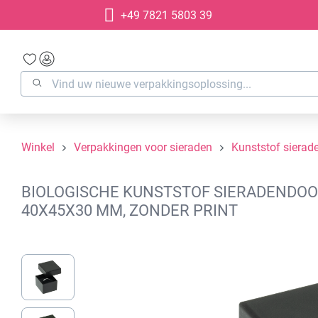
+49 7821 5803 39
oekopdracht
Ga naar de hoofdnavigatie
Winkel
Verpakkingen voor sieraden
Kunststof sierad
BIOLOGISCHE KUNSTSTOF SIERADENDOOS
40X45X30 MM, ZONDER PRINT
Afbeeldingengalerij overslaan