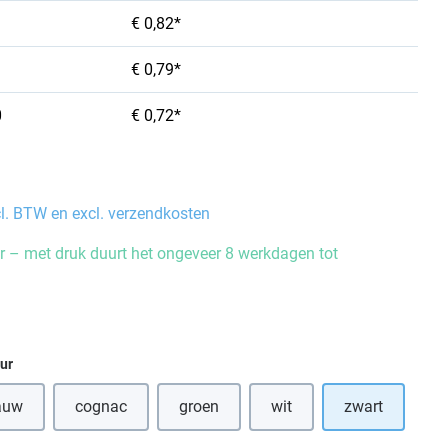
€ 0,82*
€ 0,79*
0
€ 0,72*
cl. BTW en excl. verzendkosten
 – met druk duurt het ongeveer 8 werkdagen tot
eur
auw
cognac
groen
wit
zwart
ze optie is momenteel niet beschikbaar.)
(Deze optie is momenteel niet beschikbaa
(Deze optie is momenteel ni