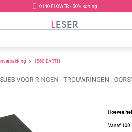
0140 FLOWER - 50% korting
enverpakking
1560 EARTH
JES VOOR RINGEN - TROUWRINGEN - OORST
Hoeveelhe
Vanaf
100