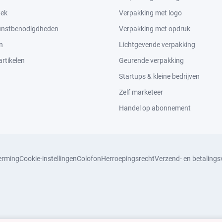
tek
Verpakking met logo
kunstbenodigdheden
Verpakking met opdruk
n
Lichtgevende verpakking
rtikelen
Geurende verpakking
Startups & kleine bedrijven
Zelf marketeer
Handel op abonnement
erming
Cookie-instellingen
Colofon
Herroepingsrecht
Verzend- en betaling