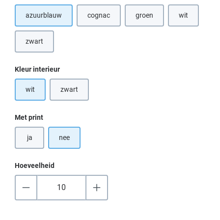
azuurblauw
cognac
groen
wit
(Deze optie is momenteel niet beschikbaar.)
zwart
(Deze optie is momenteel niet beschikbaar.)
Selecteer
Kleur interieur
wit
zwart
(Deze optie is momenteel niet beschikbaar.)
Selecteer
Met print
ja
nee
Hoeveelheid