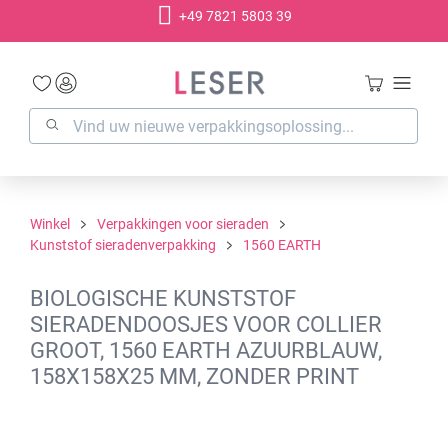
+49 7821 5803 39
hoofdinhoud
Winkel
Verpakkingen voor sieraden
Kunststof sieradenverpakking
1560 EARTH
BIOLOGISCHE KUNSTSTOF
SIERADENDOOSJES VOOR COLLIER
GROOT, 1560 EARTH AZUURBLAUW,
158X158X25 MM, ZONDER PRINT
Afbeeldingengalerij overslaan