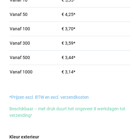
Vanaf
10
€ 5,55*
Vanaf
50
€ 4,25*
Vanaf
100
€ 3,70*
Vanaf
300
€ 3,59*
Vanaf
500
€ 3,44*
Vanaf
1000
€ 3,14*
*Prijzen excl. BTW en excl. verzendkosten
Beschikbaar – met druk duurt het ongeveer 8 werkdagen tot
verzending!
Selecteer
Kleur exterieur