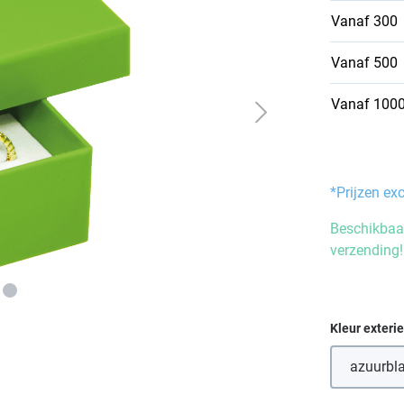
Vanaf
300
Vanaf
500
Vanaf
100
*Prijzen ex
Beschikbaar
verzending!
Selecteer
Kleur exteri
azuurbl