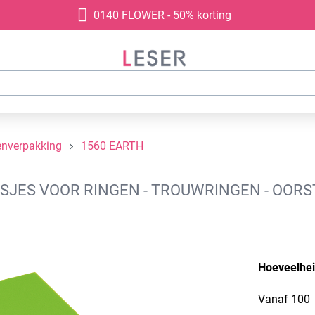
0140 FLOWER - 50% korting
enverpakking
1560 EARTH
JES VOOR RINGEN - TROUWRINGEN - OORST
Hoeveelhe
Vanaf
100