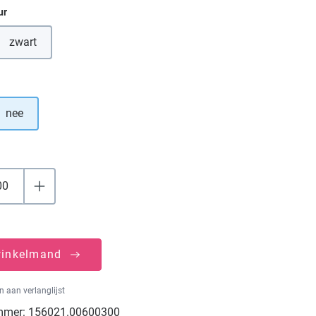
ur
zwart
(Deze optie is momenteel niet beschikbaar.)
nee
winkelmand
 aan verlanglijst
mmer:
156021.00600300