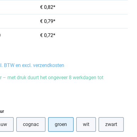
€ 0,82*
€ 0,79*
0
€ 0,72*
cl. BTW en excl. verzendkosten
 – met druk duurt het ongeveer 8 werkdagen tot
eur
auw
cognac
groen
wit
zwart
(Deze optie is momenteel niet beschikbaar.)
(Deze optie i