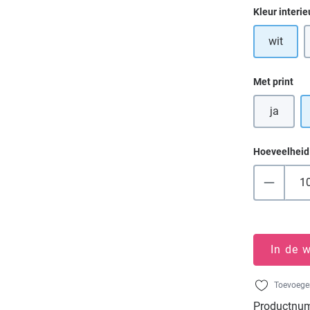
Selecteer
Kleur interie
wit
Selecteer
Met print
ja
Hoeveelheid
In de 
Toevoegen
Productnu