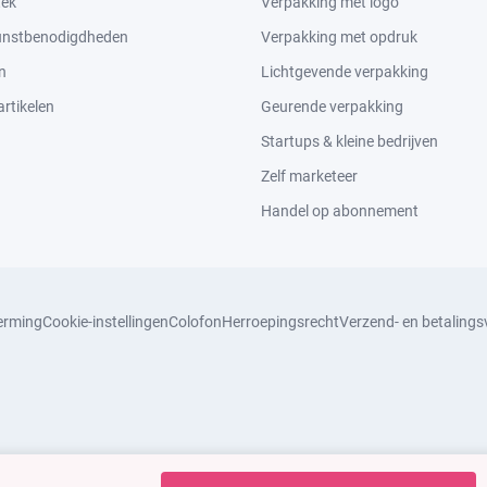
tek
Verpakking met logo
kunstbenodigdheden
Verpakking met opdruk
n
Lichtgevende verpakking
rtikelen
Geurende verpakking
Startups & kleine bedrijven
Zelf marketeer
Handel op abonnement
erming
Cookie-instellingen
Colofon
Herroepingsrecht
Verzend- en betaling