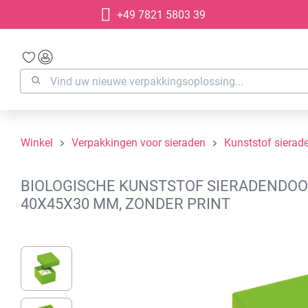
+49 7821 5803 39
oekopdracht
Ga naar de hoofdnavigatie
Winkel
Verpakkingen voor sieraden
Kunststof sierad
BIOLOGISCHE KUNSTSTOF SIERADENDOOS
40X45X30 MM, ZONDER PRINT
Afbeeldingengalerij overslaan