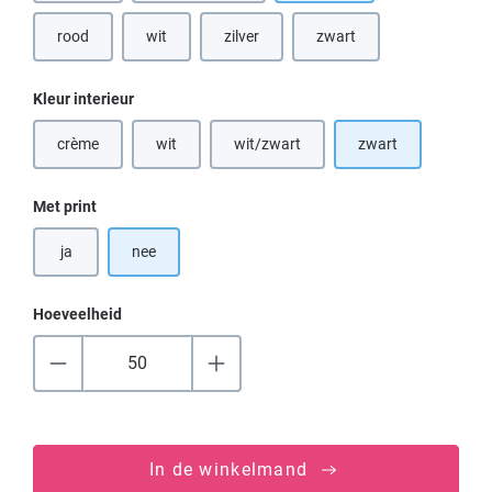
rood
wit
zilver
zwart
(Deze optie is momenteel niet beschikbaar.)
Selecteer
Kleur interieur
crème
wit
wit/zwart
zwart
(Deze optie is momenteel niet beschikbaar.)
(Deze optie is momenteel niet beschikbaar.)
(Deze optie is momenteel niet beschik
Selecteer
Met print
ja
nee
Hoeveelheid
In de winkelmand