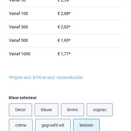
Vanaf
50
€ 2,39*
Vanaf
100
€ 2,08*
Vanaf
300
€ 2,02*
Vanaf
500
€ 1,93*
Vanaf
1000
€ 1,77*
*Prijzen excl. BTW en excl. verzendkosten
Selecteer
Kleur exterieur
Decor
blauw
brons
cognac
(Deze optie is momenteel niet beschik
(Deze optie is mome
crème
gegroefd wit
leisteen
(Deze optie is momenteel niet beschikbaar.)