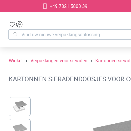
+49 7821 5803 39
oekopdracht
Ga naar de hoofdnavigatie
Winkel
Verpakkingen voor sieraden
Kartonnen siera
KARTONNEN SIERADENDOOSJES VOOR COL
Afbeeldingengalerij overslaan