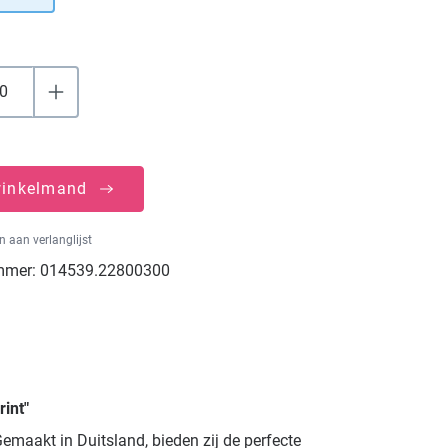
winkelmand
 aan verlanglijst
mmer:
014539.22800300
int"
emaakt in Duitsland, bieden zij de perfecte