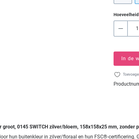
Hoeveelheid
In de 
Toevoegen
Productnu
er groot, 0145 SWITCH zilver/bloem, 158x158x25 mm, zonder pr
r hun buitenkleur in zilver/floraal en hun FSC®-certificering. G