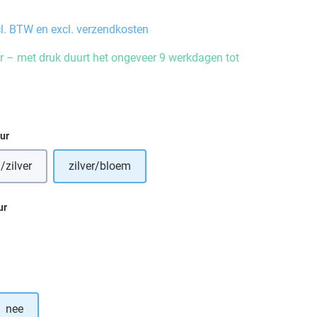
cl. BTW en excl. verzendkosten
 – met druk duurt het ongeveer 9 werkdagen tot
eur
zilver
zilver/bloem
ur
nee