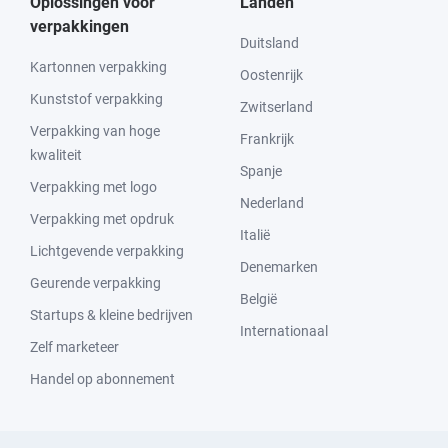
Oplossingen voor
Landen
verpakkingen
Duitsland
Kartonnen verpakking
Oostenrijk
Kunststof verpakking
Zwitserland
Verpakking van hoge
Frankrijk
kwaliteit
Spanje
Verpakking met logo
Nederland
Verpakking met opdruk
Italië
Lichtgevende verpakking
Denemarken
Geurende verpakking
België
Startups & kleine bedrijven
Internationaal
Zelf marketeer
Handel op abonnement