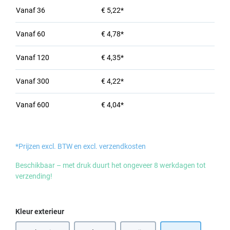
Vanaf
36
€ 5,22*
Vanaf
60
€ 4,78*
Vanaf
120
€ 4,35*
Vanaf
300
€ 4,22*
Vanaf
600
€ 4,04*
*Prijzen excl. BTW en excl. verzendkosten
Beschikbaar – met druk duurt het ongeveer 8 werkdagen tot
verzending!
Selecteer
Kleur exterieur