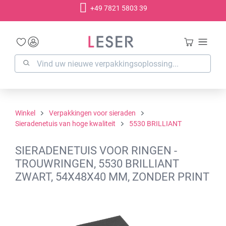
+49 7821 5803 39
hoofdinhoud
Winkel
Verpakkingen voor sieraden
Sieradenetuis van hoge kwaliteit
5530 BRILLIANT
SIERADENETUIS VOOR RINGEN -
TROUWRINGEN, 5530 BRILLIANT
ZWART, 54X48X40 MM, ZONDER PRINT
Afbeeldingengalerij overslaan