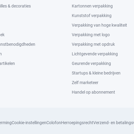
lles & decoraties
Kartonnen verpakking
Kunststof verpakking
Verpakking van hoge kwaliteit
tek
Verpakking met logo
kunstbenodigdheden
Verpakking met opdruk
n
Lichtgevende verpakking
rtikelen
Geurende verpakking
Startups & kleine bedrijven
Zelf marketeer
Handel op abonnement
erming
Cookie-instellingen
Colofon
Herroepingsrecht
Verzend- en betaling