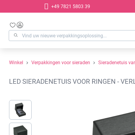
+49 7821 5803 39
oekopdracht
Ga naar de hoofdnavigatie
Winkel
Verpakkingen voor sieraden
Sieradenetuis van
LED SIERADENETUIS VOOR RINGEN - VER
Afbeeldingengalerij overslaan