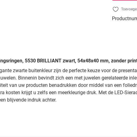
Toevoegen
Productnu
ovingsringen, 5530 BRILLIANT zwart, 54x48x40 mm, zonder print
gante zwarte buitenkleur zijn de perfecte keuze voor de present
len. Binnenin bevindt zich een met juwelen gerelateerde inleg in
viteit van uw producten benadrukken door middel van een folied
extra kosten krijgt u zelfs een meerkleurige druk. Met de LED-Si
een blijvende indruk achter.