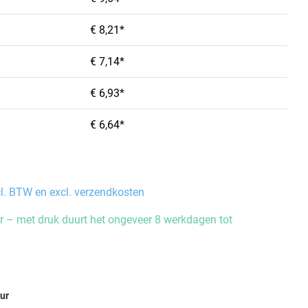
€ 8,21*
€ 7,14*
€ 6,93*
€ 6,64*
cl. BTW en excl. verzendkosten
 – met druk duurt het ongeveer 8 werkdagen tot
eur