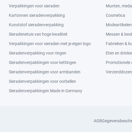
Verpakkingen voor sieraden
Munten, medai
Kartonnen sieradenverpakking
Cosmetica
Kunststof sieradenverpakking
Modeartikelen
Sieradenetuis van hoge kwaliteit
Messen & bes
Verpakkingen voor sieraden met je eigen logo
Fabrieken & 
Sieradenverpakking voor ringen
Eten en drinke
Sieradenverpakkingen voor kettingen
Promotionele a
Sieradenverpakkingen voor armbanden
Verzenddozen
Sieradenverpakkingen voor oorbellen
Sieradenverpakkingen Made in Germany
AGB
Gegevensbesch