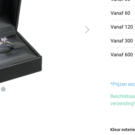
Vanaf
60
Vanaf
120
Vanaf
300
Vanaf
600
*Prijzen ex
Beschikbaar
verzending!
Selecteer
Kleur exteri