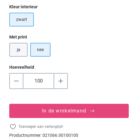
Selecteer
Kleur interieur
zwart
Selecteer
Met print
ja
nee
Hoeveelheid
In de winkelmand
Toevoegen aan verlanglijst
Productnummer:
021066.00100100