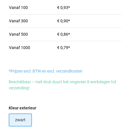
Vanaf
100
€ 0,93*
Vanaf
300
€ 0,90*
Vanaf
500
€ 0,86*
Vanaf
1000
€ 0,79*
*Prijzen excl. BTW en excl. verzendkosten
Beschikbaar – met druk duurt het ongeveer 8 werkdagen tot
verzending!
Selecteer
Kleur exterieur
zwart