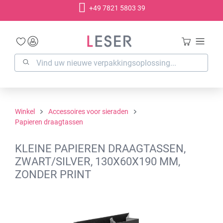
+49 7821 5803 39
hoofdinhoud
Winkel
Accessoires voor sieraden
Papieren draagtassen
KLEINE PAPIEREN DRAAGTASSEN,
ZWART/SILVER, 130X60X190 MM,
ZONDER PRINT
Afbeeldingengalerij overslaan