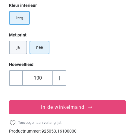
Selecteer
Kleur interieur
leeg
Selecteer
Met print
ja
nee
Hoeveelheid
In de winkelmand
Toevoegen aan verlanglijst
Productnummer:
925053.16100000