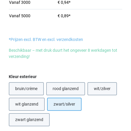
Vanaf
3000
€ 0,94*
Vanaf
5000
€ 0,89*
*Prijzen excl. BTW en excl. verzendkosten
Beschikbaar – met druk duurt het ongeveer 8 werkdagen tot
verzending!
Selecteer
Kleur exterieur
bruin/crème
rood glanzend
wit/zilver
wit glanzend
zwart/silver
zwart glanzend