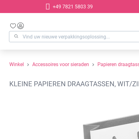
+49 7821 5803 39
oekopdracht
Ga naar de hoofdnavigatie
Winkel
Accessoires voor sieraden
Papieren draagtas
KLEINE PAPIEREN DRAAGTASSEN, WIT/ZI
Afbeeldingengalerij overslaan