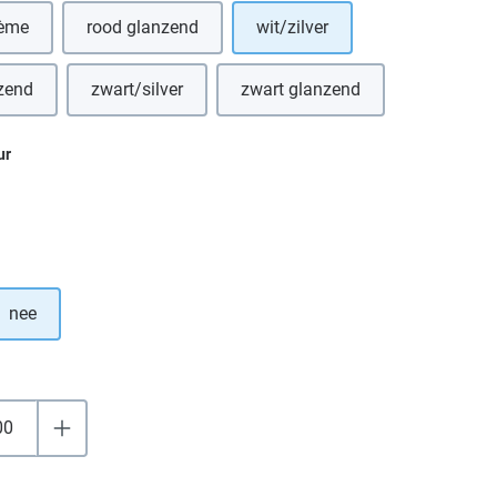
rème
rood glanzend
wit/zilver
zend
zwart/silver
zwart glanzend
ur
nee