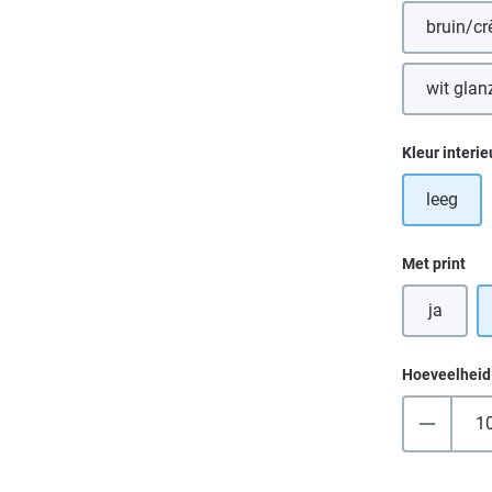
bruin/c
wit glan
Selecteer
Kleur interie
leeg
Selecteer
Met print
ja
Hoeveelheid