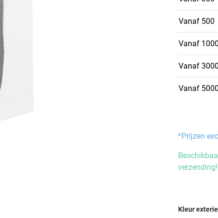
Vanaf
500
Vanaf
100
Vanaf
300
Vanaf
500
*Prijzen ex
Beschikbaar
verzending!
Selecteer
Kleur exteri