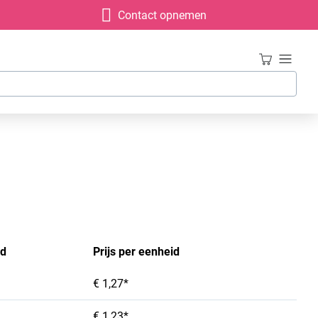
Contact opnemen
id
Prijs per eenheid
€ 1,27*
€ 1,23*