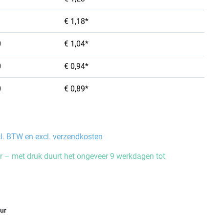
€ 1,18*
0
€ 1,04*
0
€ 0,94*
0
€ 0,89*
cl. BTW en excl. verzendkosten
 – met druk duurt het ongeveer 9 werkdagen tot
eur