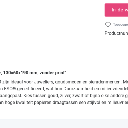
In de 
Toevoegen
Productnu
er, 130x60x190 mm, zonder print"
250 zijn ideaal voor Juweliers, goudsmeden en sieradenmerken. 
ijn FSC®-gecertificeerd, wat hun Duurzaamheid en milieuvriend
angepast. Kies tussen goud, zilver, zwart of bijna elke andere 
 hoge kwaliteit papieren draagtassen een stijlvol en milieuvrien