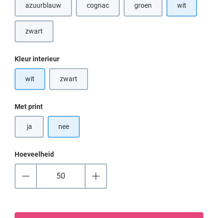
azuurblauw
cognac
groen
wit
(Deze optie is momenteel niet beschikbaar.)
zwart
(Deze optie is momenteel niet beschikbaar.)
Selecteer
Kleur interieur
wit
zwart
(Deze optie is momenteel niet beschikbaar.)
Selecteer
Met print
ja
nee
Hoeveelheid