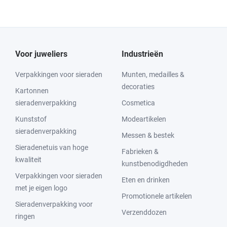
Voor juweliers
Industrieën
Verpakkingen voor sieraden
Munten, medailles &
decoraties
Kartonnen
sieradenverpakking
Cosmetica
Kunststof
Modeartikelen
sieradenverpakking
Messen & bestek
Sieradenetuis van hoge
Fabrieken &
kwaliteit
kunstbenodigdheden
Verpakkingen voor sieraden
Eten en drinken
met je eigen logo
Promotionele artikelen
Sieradenverpakking voor
Verzenddozen
ringen