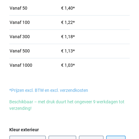
Vanaf
50
€ 1,40*
Vanaf
100
€ 1,22*
Vanaf
300
€ 1,18*
Vanaf
500
€ 1,13*
Vanaf
1000
€ 1,03*
*Prijzen excl. BTW en excl. verzendkosten
Beschikbaar – met druk duurt het ongeveer 9 werkdagen tot
verzending!
Selecteer
Kleur exterieur