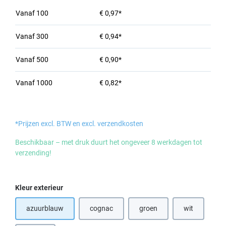
Vanaf
100
€ 0,97*
Vanaf
300
€ 0,94*
Vanaf
500
€ 0,90*
Vanaf
1000
€ 0,82*
*Prijzen excl. BTW en excl. verzendkosten
Beschikbaar – met druk duurt het ongeveer 8 werkdagen tot
verzending!
Selecteer
Kleur exterieur
azuurblauw
cognac
groen
wit
(Deze optie is momenteel niet beschikbaar.)