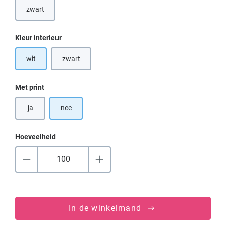
zwart
(Deze optie is momenteel niet beschikbaar.)
Selecteer
Kleur interieur
wit
zwart
(Deze optie is momenteel niet beschikbaar.)
Selecteer
Met print
ja
nee
Hoeveelheid
In de winkelmand