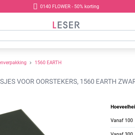
0140 FLOWER - 50% korting
enverpakking
1560 EARTH
JES VOOR OORSTEKERS, 1560 EARTH ZWART
Hoeveelhe
Vanaf
100
Vanaf
300