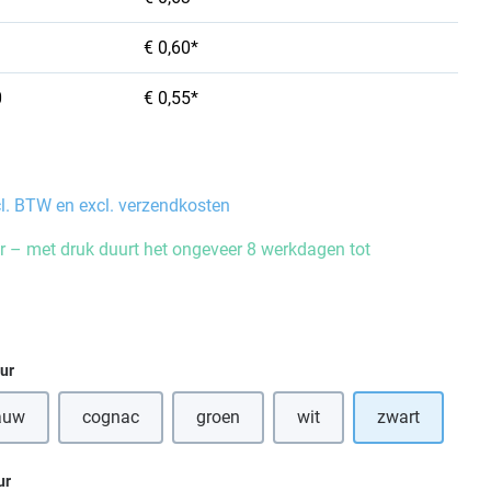
€ 0,60*
0
€ 0,55*
cl. BTW en excl. verzendkosten
 – met druk duurt het ongeveer 8 werkdagen tot
eur
auw
cognac
groen
wit
zwart
ze optie is momenteel niet beschikbaar.)
(Deze optie is momenteel niet beschikbaa
(Deze optie is momenteel ni
ur