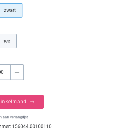
zwart
tie is momenteel niet beschikbaar.)
nee
winkelmand
 aan verlanglijst
mmer:
156044.00100110