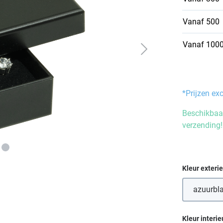
Vanaf
500
Vanaf
100
*Prijzen ex
Beschikbaar
verzending!
Selecteer
Kleur exteri
azuurbl
(De
Selecteer
Kleur interie