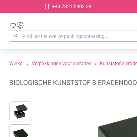
+49 7821 5803 39
oekopdracht
Ga naar de hoofdnavigatie
Winkel
Verpakkingen voor sieraden
Kunststof sierad
BIOLOGISCHE KUNSTSTOF SIERADENDOOS
Afbeeldingengalerij overslaan