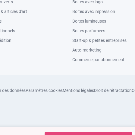
ouverts
Boites avec logo
 articles d'art
Boites avec impression
e
Boites lumineuses
tionnels
Boites parfumées
dition
Start-up & petites entreprises
Auto-marketing
Commerce par abonnement
n des données
Paramètres cookies
Mentions légales
Droit de rétractation
C