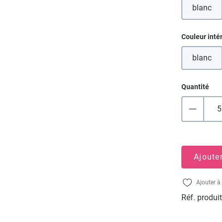
blanc
(Cette
Sélectionn
Couleur inté
blanc
(Cette
Quantité
Ajoute
Ajouter à 
Réf. produit