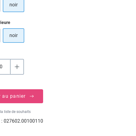
noir
 option n'est pas disponible pour le moment.)
ez
rieure
noir
 option n'est pas disponible pour le moment.)
r au panier
la liste de souhaits
 :
027602.00100110