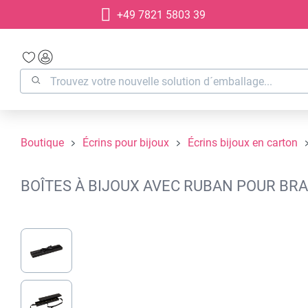
+49 7821 5803 39
recherche
Passer à la navigation principale
Boutique
Écrins pour bijoux
Écrins bijoux en carton
BOÎTES À BIJOUX AVEC RUBAN POUR BRA
Ignorer la galerie d'images