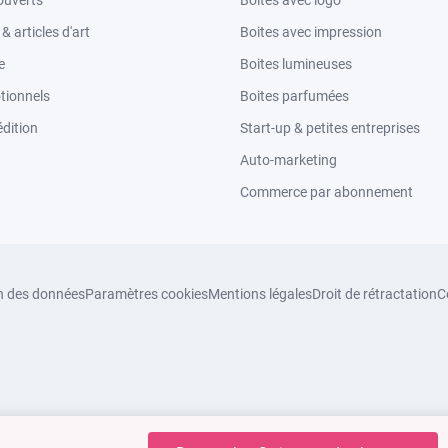
ouverts
Boites avec logo
 articles d'art
Boites avec impression
e
Boites lumineuses
tionnels
Boites parfumées
dition
Start-up & petites entreprises
Auto-marketing
Commerce par abonnement
n des données
Paramètres cookies
Mentions légales
Droit de rétractation
C