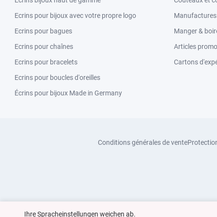
Écrins bijoux haut de gamme
Couteaux et c
Ecrins pour bijoux avec votre propre logo
Manufactures &
Ecrins pour bagues
Manger & boir
Ecrins pour chaînes
Articles promo
Ecrins pour bracelets
Cartons d'expé
Ecrins pour boucles d'oreilles
Écrins pour bijoux Made in Germany
Conditions générales de vente
Protectio
Ihre Spracheinstellungen weichen ab.