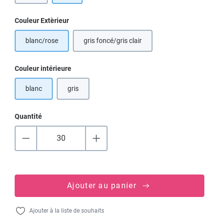
Sélectionnez
Couleur Extèrieur
blanc/rose
gris foncé/gris clair
(Cette option n'est pas disponible pour 
Sélectionnez
Couleur intérieure
blanc
gris
(Cette option n'est pas disponible pour le moment.)
Quantité
Ajouter au panier
Ajouter à la liste de souhaits