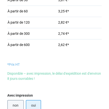
À partir de
30
3,81 €*
À partir de
60
3,25 €*
À partir de
120
2,82 €*
À partir de
300
2,74 €*
À partir de
600
2,62 €*
*Prix HT
Disponible – avec impression, le délai d'expédition est d'environ
8 jours ouvrables !
Sélectionnez
Avec impression
non
oui