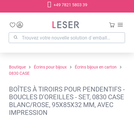
+49 7821 5803 39
tenu principal
Boutique
Écrins pour bijoux
Écrins bijoux en carton
0830 CASE
BOÎTES À TIROIRS POUR PENDENTIFS -
BOUCLES D'OREILLES - SET, 0830 CASE
BLANC/ROSE, 95X85X32 MM, AVEC
IMPRESSION
Ignorer la galerie d'images