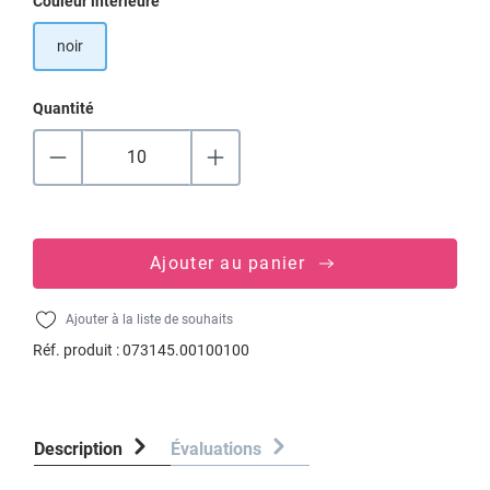
Sélectionnez
Couleur intérieure
noir
Quantité
Ajouter au panier
Ajouter à la liste de souhaits
Réf. produit :
073145.00100100
Description
Évaluations