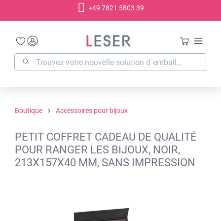
+49 7821 5803 39
tenu principal
Boutique
Accessoires pour bijoux
PETIT COFFRET CADEAU DE QUALITÉ
POUR RANGER LES BIJOUX, NOIR,
213X157X40 MM, SANS IMPRESSION
Ignorer la galerie d'images