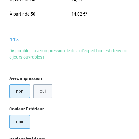
À partir de
50
14,02 €*
*Prix HT
Disponible – avec impression, le délai d'expédition est d'environ
8 jours ouvrables !
Sélectionnez
Avec impression
non
oui
Sélectionnez
Couleur Extèrieur
noir