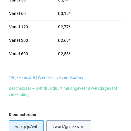
Vanaf
30
€ 3,74*
Vanaf
60
€ 3,19*
Vanaf
120
€ 2,77*
Vanaf
300
€ 2,69*
Vanaf
600
€ 2,58*
*Prijzen excl. BTW en excl. verzendkosten
Beschikbaar – met druk duurt het ongeveer 8 werkdagen tot
verzending!
Selecteer
Kleur exterieur
wit/grijs/wit
zwart/grijs/zwart
(Deze optie is momenteel niet beschikba