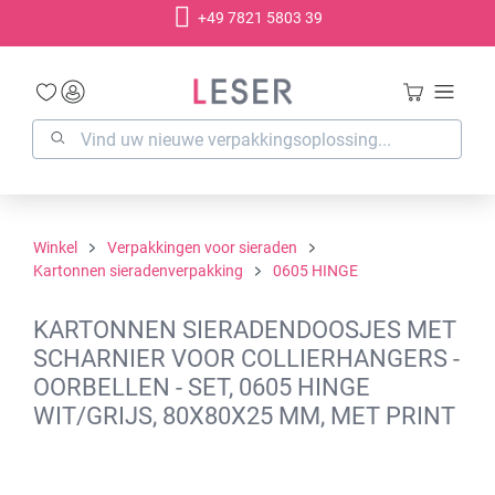
+49 7821 5803 39
hoofdinhoud
Winkel
Verpakkingen voor sieraden
Kartonnen sieradenverpakking
0605 HINGE
KARTONNEN SIERADENDOOSJES MET
SCHARNIER VOOR COLLIERHANGERS -
OORBELLEN - SET, 0605 HINGE
WIT/GRIJS, 80X80X25 MM, MET PRINT
Afbeeldingengalerij overslaan