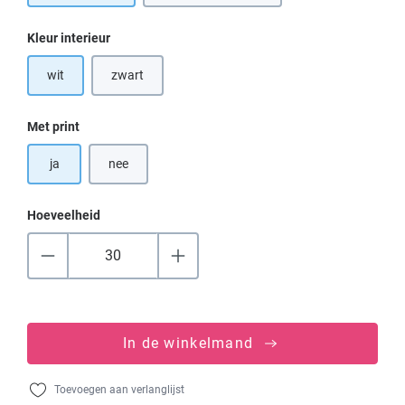
Selecteer
Kleur interieur
wit
zwart
(Deze optie is momenteel niet beschikbaar.)
Selecteer
Met print
ja
nee
Hoeveelheid
In de winkelmand
Toevoegen aan verlanglijst