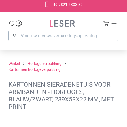
+49 7821 5803 39
hoofdinhoud
Winkel
Horloge verpakking
Kartonnen horlogeverpakking
KARTONNEN SIERADENETUIS VOOR
ARMBANDEN - HORLOGES,
BLAUW/ZWART, 239X53X22 MM, MET
PRINT
Afbeeldingengalerij overslaan