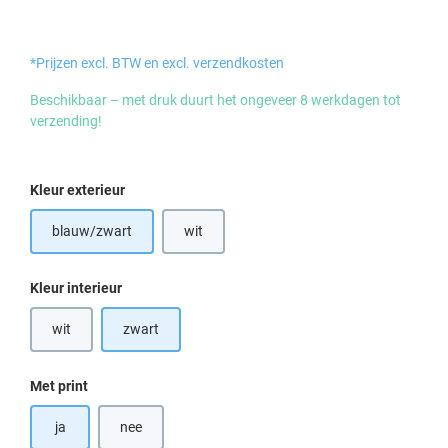
*Prijzen excl. BTW en excl. verzendkosten
Beschikbaar – met druk duurt het ongeveer 8 werkdagen tot
verzending!
Selecteer
Kleur exterieur
blauw/zwart
wit
(Deze optie is momenteel niet beschikbaar.)
Selecteer
Kleur interieur
wit
zwart
(Deze optie is momenteel niet beschikbaar.)
Selecteer
Met print
ja
nee