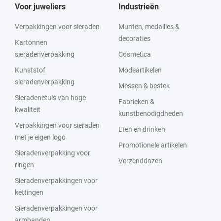
Voor juweliers
Industrieën
Verpakkingen voor sieraden
Munten, medailles &
decoraties
Kartonnen
sieradenverpakking
Cosmetica
Kunststof
Modeartikelen
sieradenverpakking
Messen & bestek
Sieradenetuis van hoge
Fabrieken &
kwaliteit
kunstbenodigdheden
Verpakkingen voor sieraden
Eten en drinken
met je eigen logo
Promotionele artikelen
Sieradenverpakking voor
Verzenddozen
ringen
Sieradenverpakkingen voor
kettingen
Sieradenverpakkingen voor
armbanden