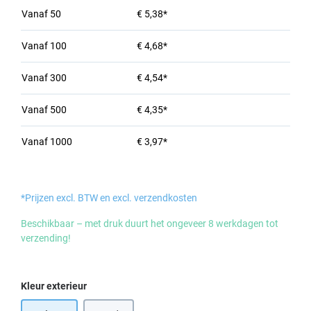
Vanaf
50
€ 5,38*
Vanaf
100
€ 4,68*
Vanaf
300
€ 4,54*
Vanaf
500
€ 4,35*
Vanaf
1000
€ 3,97*
*Prijzen excl. BTW en excl. verzendkosten
Beschikbaar – met druk duurt het ongeveer 8 werkdagen tot
verzending!
Selecteer
Kleur exterieur