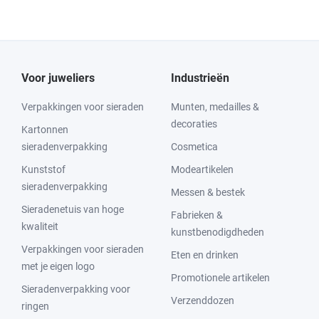
Voor juweliers
Industrieën
Verpakkingen voor sieraden
Munten, medailles &
decoraties
Kartonnen
sieradenverpakking
Cosmetica
Kunststof
Modeartikelen
sieradenverpakking
Messen & bestek
Sieradenetuis van hoge
Fabrieken &
kwaliteit
kunstbenodigdheden
Verpakkingen voor sieraden
Eten en drinken
met je eigen logo
Promotionele artikelen
Sieradenverpakking voor
Verzenddozen
ringen