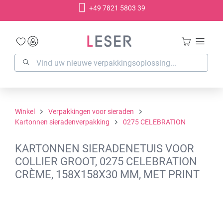
+49 7821 5803 39
hoofdinhoud
Winkel
Verpakkingen voor sieraden
Kartonnen sieradenverpakking
0275 CELEBRATION
KARTONNEN SIERADENETUIS VOOR
COLLIER GROOT, 0275 CELEBRATION
CRÈME, 158X158X30 MM, MET PRINT
Afbeeldingengalerij overslaan