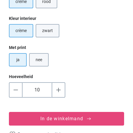
crème
rood
(Deze optie is momenteel niet beschikbaar.)
Selecteer
Kleur interieur
crème
zwart
(Deze optie is momenteel niet beschikbaar.)
Selecteer
Met print
ja
nee
Hoeveelheid
In de winkelmand