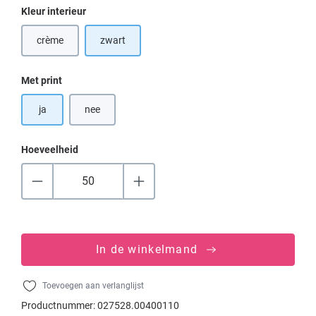
Selecteer
Kleur interieur
crème
zwart
(Deze optie is momenteel niet beschikbaar.)
Selecteer
Met print
ja
nee
Hoeveelheid
In de winkelmand
Toevoegen aan verlanglijst
Productnummer:
027528.00400110