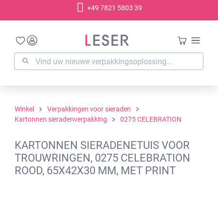
+49 7821 5803 39
hoofdinhoud
Winkel
Verpakkingen voor sieraden
Kartonnen sieradenverpakking
0275 CELEBRATION
KARTONNEN SIERADENETUIS VOOR
TROUWRINGEN, 0275 CELEBRATION
ROOD, 65X42X30 MM, MET PRINT
Afbeeldingengalerij overslaan