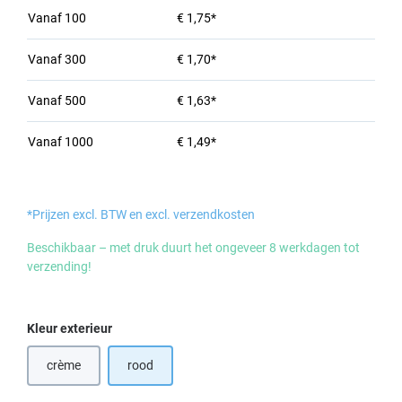
Vanaf
100
€ 1,75*
Vanaf
300
€ 1,70*
Vanaf
500
€ 1,63*
Vanaf
1000
€ 1,49*
*Prijzen excl. BTW en excl. verzendkosten
Beschikbaar – met druk duurt het ongeveer 8 werkdagen tot
verzending!
Selecteer
Kleur exterieur
crème
rood
(Deze optie is momenteel niet beschikbaar.)