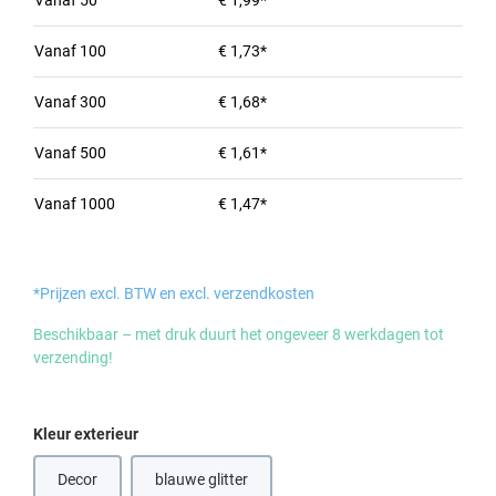
Vanaf
50
€ 1,99*
Vanaf
100
€ 1,73*
Vanaf
300
€ 1,68*
Vanaf
500
€ 1,61*
Vanaf
1000
€ 1,47*
*Prijzen excl. BTW en excl. verzendkosten
Beschikbaar – met druk duurt het ongeveer 8 werkdagen tot
verzending!
Selecteer
Kleur exterieur
Decor
blauwe glitter
(Deze optie is momenteel niet beschikbaar.)