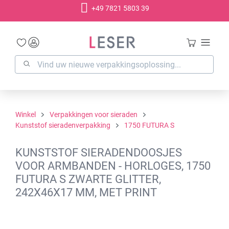
+49 7821 5803 39
hoofdinhoud
Winkel
Verpakkingen voor sieraden
Kunststof sieradenverpakking
1750 FUTURA S
KUNSTSTOF SIERADENDOOSJES
VOOR ARMBANDEN - HORLOGES, 1750
FUTURA S ZWARTE GLITTER,
242X46X17 MM, MET PRINT
Afbeeldingengalerij overslaan