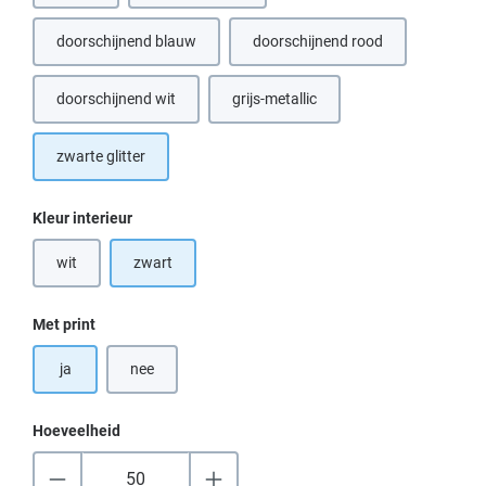
doorschijnend blauw
doorschijnend rood
(Deze optie is momenteel niet beschikbaar.)
(Deze optie is momenteel nie
doorschijnend wit
grijs-metallic
(Deze optie is momenteel niet beschikbaar.)
zwarte glitter
Selecteer
Kleur interieur
wit
zwart
(Deze optie is momenteel niet beschikbaar.)
Selecteer
Met print
ja
nee
Hoeveelheid