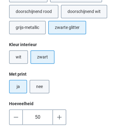
doorschijnend rood
doorschijnend wit
(Deze optie is momenteel niet beschikbaar.)
(Deze optie is momenteel niet b
grijs-metallic
zwarte glitter
Selecteer
Kleur interieur
wit
zwart
(Deze optie is momenteel niet beschikbaar.)
Selecteer
Met print
ja
nee
Hoeveelheid