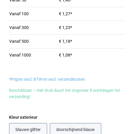
Vanaf
50
€ 1,46*
Vanaf
100
€ 1,27*
Vanaf
300
€ 1,23*
Vanaf
500
€ 1,18*
Vanaf
1000
€ 1,08*
*Prijzen excl. BTW en excl. verzendkosten
Beschikbaar – met druk duurt het ongeveer 8 werkdagen tot
verzending!
Selecteer
Kleur exterieur
blauwe glitter
doorschijnend blauw
(Deze optie is momenteel niet beschikbaar.)
(Deze optie is momenteel niet beschi