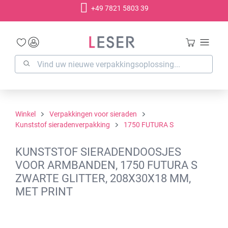
+49 7821 5803 39
hoofdinhoud
Winkel
Verpakkingen voor sieraden
Kunststof sieradenverpakking
1750 FUTURA S
KUNSTSTOF SIERADENDOOSJES
VOOR ARMBANDEN, 1750 FUTURA S
ZWARTE GLITTER, 208X30X18 MM,
MET PRINT
Afbeeldingengalerij overslaan